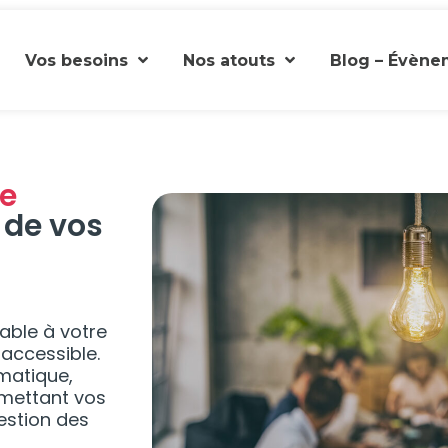
Vos besoins
Nos atouts
Blog – Évène
le
s
de vos
able à votre
 accessible.
matique,
n mettant vos
estion des