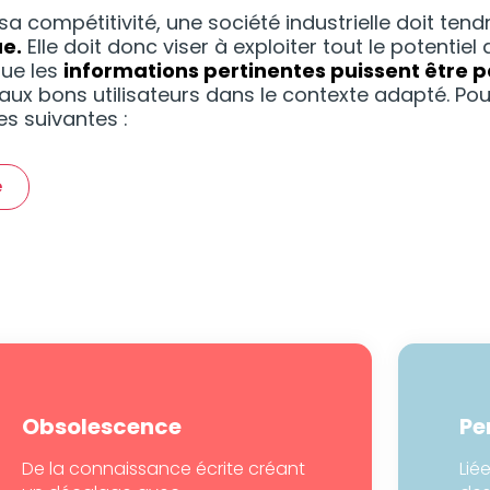
sa compétitivité, une société industrielle doit tend
ue.
Elle doit donc viser à exploiter tout le potentie
 que les
informations pertinentes puissent être p
aux bons utilisateurs dans le contexte adapté. Pour y
s suivantes :
e
Obsolescence
Pe
De la connaissance écrite créant
Lié