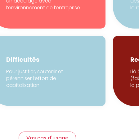
un décalage avec
des
l’environnement de l’entreprise
la r
Difficultés
Re
Pour justifier, soutenir et
Lié 
pérenniser l’effort de
(fa
capitalisation
la 
Vos cas d'usage