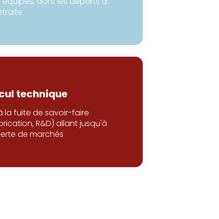
 équipes, dont les départs à
etraite
cul technique
à la fuite de savoir-faire
brication, R&D) allant jusqu'à
perte de marchés