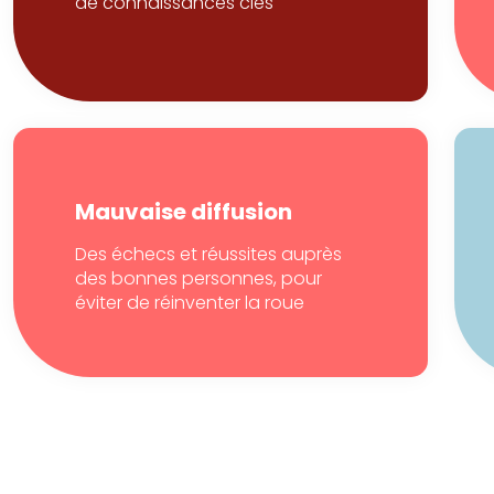
de connaissances clés
Mauvaise diffusion
Des échecs et réussites auprès
des bonnes personnes, pour
éviter de réinventer la roue